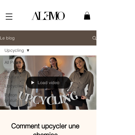
Le blog
Upcycling
All Posts
Patrons de
couture
Load video
Upcycling
Patron
gratuit
Comment upcycler une