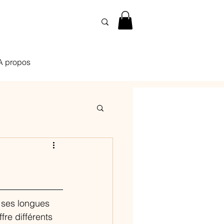
A propos
à ses longues 
fre différents 