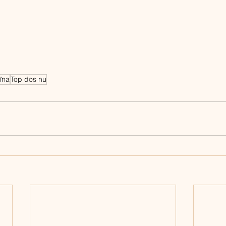
ïna
Top dos nu