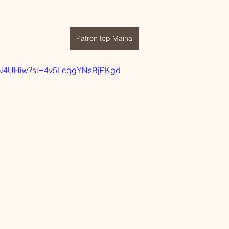
Patron top Maïna
xYwN4UHiw?si=4v5LcqgYNsBjPKgd